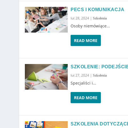
PECS I KOMUNIKACJA
lut 28, 2024
|
Szkolenia
Osoby niemówiące...
READ MORE
SZKOLENIE: PODEJŚCI
lut 27, 2024
|
Szkolenia
Specjaliści i...
READ MORE
SZKOLENIA DOTYCZĄC