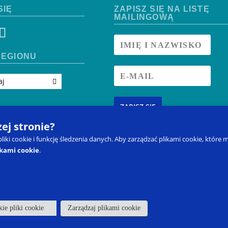
SIĘ
ZAPISZ SIĘ NA LISTĘ
MAILINGOWĄ
EGIONU
aj
ZAPISZ SIĘ
zej stronie?
 pliki cookie i funkcję śledzenia danych. Aby zarządzać plikami cookie, któ
ikami cookie
.
Kontakt
Zapisz się na szkolenie
Produkty
Blog
Moje kon
Prawo do odstąpienia od umowy
d Approach to Education
®
to
ants, LLC.
ie pliki cookie
Zarządzaj plikami cookie
Kariera
Polityka Prywatności I Warunki Korzystania
Własność Intelektua