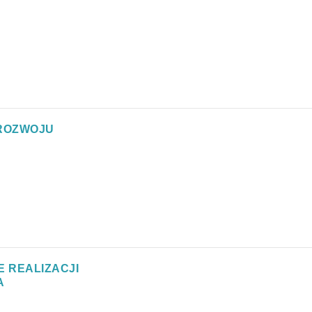
 ROZWOJU
 REALIZACJI
A