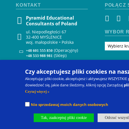
KONTAKT
POŁĄCZ 
Pyramid Educational
Consultants of Poland
ul. Niepodległości 67
WYBÓR R
32-400 MYŚLENICE
woj. małopolskie • Polska
Wybierz kr
(Operacyjny)
+48 601 555 850
(Sklep)
+48 533 988 981
zenon@pecs.com
Czy akceptujesz pliki cookies na nas
Akceptując pliki cookie, akceptujesz i aktywujesz WSZYSTKIE
dowiedzieć się, jakie dane śledzimy, kliknij opcję Zarządzaj
pl
Czytaj więcej »
Nie sprzedawaj moich danych osobowych
Picture Exchange Communication System
®
, PECS
®
oraz Pyrami
zastrzeżone znaki towarowe spółki Pyramid Educational Consult
Tak, zaakceptuj pliki cookie
Odrzuć wszystk
Nasze oddziały