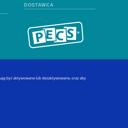
DOSTAWCA
re mają być aktywowane lub dezaktywowane, oraz aby
to
lna
Polityka dotycząca plików cookie
Zarządzaj plikami cookie