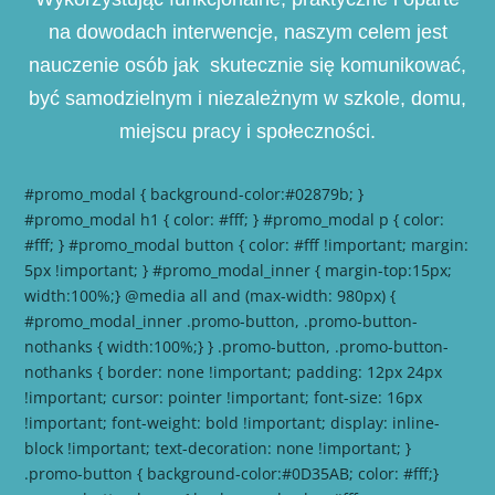
na dowodach interwencje, naszym celem jest
nauczenie osób jak skutecznie się komunikować,
być samodzielnym i niezależnym w szkole, domu,
miejscu pracy i społeczności.
#promo_modal { background-color:#02879b; }
#promo_modal h1 { color: #fff; } #promo_modal p { color:
#fff; } #promo_modal button { color: #fff !important; margin:
5px !important; } #promo_modal_inner { margin-top:15px;
width:100%;} @media all and (max-width: 980px) {
#promo_modal_inner .promo-button, .promo-button-
nothanks { width:100%;} } .promo-button, .promo-button-
nothanks { border: none !important; padding: 12px 24px
!important; cursor: pointer !important; font-size: 16px
!important; font-weight: bold !important; display: inline-
block !important; text-decoration: none !important; }
.promo-button { background-color:#0D35AB; color: #fff;}