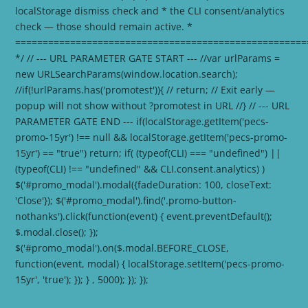
localStorage dismiss check and * the CLI consent/analytics
check — those should remain active. *
=====================================================
*/ // --- URL PARAMETER GATE START --- //var urlParams =
new URLSearchParams(window.location.search);
//if(!urlParams.has('promotest')){ // return; // Exit early —
popup will not show without ?promotest in URL //} // --- URL
PARAMETER GATE END --- if(localStorage.getItem('pecs-
promo-15yr') !== null && localStorage.getItem('pecs-promo-
15yr') == "true") return; if( (typeof(CLI) === "undefined") ||
(typeof(CLI) !== "undefined" && CLI.consent.analytics) )
$('#promo_modal').modal({fadeDuration: 100, closeText:
'Close'}); $('#promo_modal').find('.promo-button-
nothanks').click(function(event) { event.preventDefault();
$.modal.close(); });
$('#promo_modal').on($.modal.BEFORE_CLOSE,
function(event, modal) { localStorage.setItem('pecs-promo-
15yr', 'true'); }); } , 5000); }); });