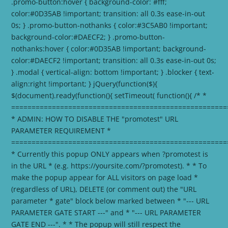
.promo-button:hover { background-color: #fff;
color:#0D35AB !important; transition: all 0.3s ease-in-out
0s; } .promo-button-nothanks { color:#3C5AB0 !important;
background-color:#DAECF2; } .promo-button-
nothanks:hover { color:#0D35AB !important; background-
color:#DAECF2 !important; transition: all 0.3s ease-in-out 0s;
} .modal { vertical-align: bottom !important; } .blocker { text-
align:right !important; }
jQuery(function($){
$(document).ready(function(){ setTimeout( function(){ /* *
=====================================================
* ADMIN: HOW TO DISABLE THE "promotest" URL
PARAMETER REQUIREMENT *
=====================================================
* Currently this popup ONLY appears when ?promotest is
in the URL * (e.g. https://yoursite.com/?promotest). * * To
make the popup appear for ALL visitors on page load *
(regardless of URL), DELETE (or comment out) the "URL
parameter * gate" block below marked between * "--- URL
PARAMETER GATE START ---" and * "--- URL PARAMETER
GATE END ---". * * The popup will still respect the