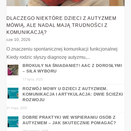
DLACZEGO NIEKTÓRE DZIECI Z AUTYZMEM
MÓWIĄ, ALE NADAL MAJĄ TRUDNOŚCI Z
KOMUNIKACJĄ?
cze 10, 2026
O znaczeniu spontanicznej komunikacji funkcjonalnej
Kiedy rodzic słyszy diagnozę autyzmu,...
BROKUŁY NA ŚNIADANIE?! AAC Z DOROSŁYMI
– SIŁA WYBORU
17 lipca, 2025
ROZWÓJ MOWY U DZIECI Z AUTYZMEM.
KOMUNIKACJA I ARTYKULACJA: DWIE ŚCIEŻKI
ROZWOJU
31 maja, 2025
DOBRE PRAKTYKI WE WSPIERANIU OSÓB Z
AUTYZMEM – JAK SKUTECZNIE POMAGAĆ?
28 kwietnia, 2025