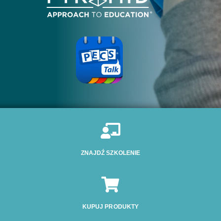

ZNAJDŹ SZKOLENIE

KUPUJ PRODUKTY