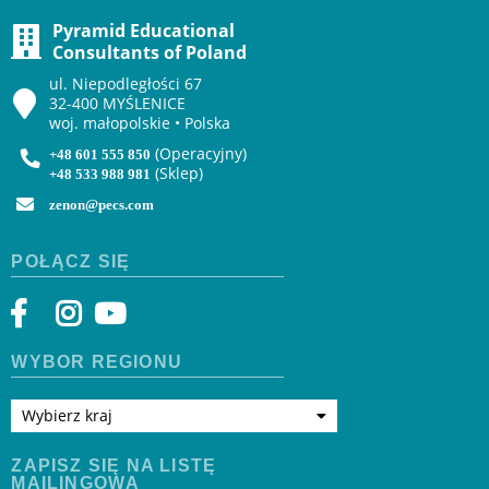
Pyramid Educational
Consultants of Poland
ul. Niepodległości 67
32-400 MYŚLENICE
woj. małopolskie • Polska
(Operacyjny)
+48 601 555 850
(Sklep)
+48 533 988 981
zenon@pecs.com
POŁĄCZ SIĘ
WYBÓR REGIONU
Wybierz kraj
ZAPISZ SIĘ NA LISTĘ
MAILINGOWĄ