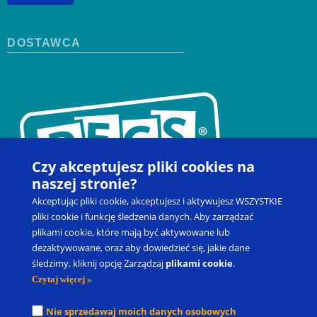
DOSTAWCA
Czy akceptujesz pliki cookies na
naszej stronie?
Akceptując pliki cookie, akceptujesz i aktywujesz WSZYSTKIE
pliki cookie i funkcję śledzenia danych. Aby zarządzać
plikami cookie, które mają być aktywowane lub
dezaktywowane, oraz aby dowiedzieć się, jakie dane
Kontakt
Zapisz się na szkolenie
Produkty
Blog
śledzimy, kliknij opcję Zarządzaj
plikami cookie
.
Moje konto
Prawo do odstąpienia od umowy
Czytaj więcej »
Picture Exchange Communication System
®
, PECS
®
oraz Pyramid
Nie sprzedawaj moich danych osobowych