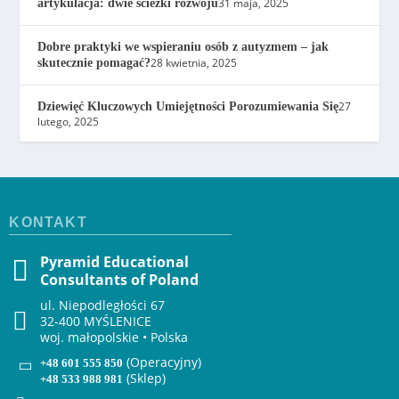
31 maja, 2025
artykulacja: dwie ścieżki rozwoju
Dobre praktyki we wspieraniu osób z autyzmem – jak
28 kwietnia, 2025
skutecznie pomagać?
27
Dziewięć Kluczowych Umiejętności Porozumiewania Się
lutego, 2025
KONTAKT
Pyramid Educational
Consultants of Poland
ul. Niepodległości 67
32-400 MYŚLENICE
woj. małopolskie • Polska
(Operacyjny)
+48 601 555 850
(Sklep)
+48 533 988 981