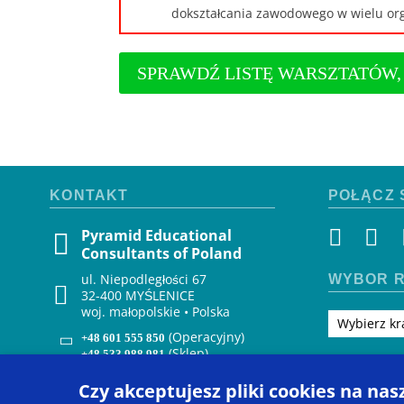
dokształcania zawodowego w wielu or
SPRAWDŹ LISTĘ WARSZTATÓW
KONTAKT
POŁĄCZ 
Pyramid Educational
Consultants of Poland
ul. Niepodległości 67
WYBÓR R
32-400 MYŚLENICE
woj. małopolskie • Polska
Wybierz kr
(Operacyjny)
+48 601 555 850
(Sklep)
+48 533 988 981
zenon@pecs.com
Czy akceptujesz pliki cookies na nas