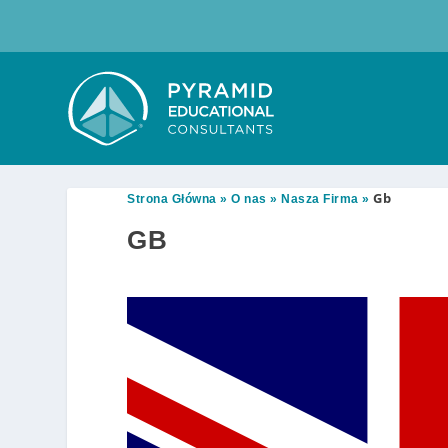
Gb
Strona Główna
»
O nas
»
Nasza Firma
»
GB