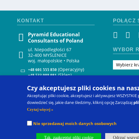
KONTAKT
POŁĄCZ 
Pyramid Educational
Consultants of Poland
ul. Niepodległości 67
WYBÓR R
32-400 MYŚLENICE
woj. małopolskie • Polska
Wybierz kr
(Operacyjny)
+48 601 555 850
(Sklep)
+48 533 988 981
zenon@pecs.com
Czy akceptujesz pliki cookies na nas
Akceptując pliki cookie, akceptujesz i aktywujesz WSZYSTKIE
dowiedzieć się, jakie dane śledzimy, kliknij opcję Zarządzaj
pl
Czytaj więcej »
Nie sprzedawaj moich danych osobowych
Picture Exchange Communication System
®
, PECS
®
oraz Pyrami
zastrzeżone znaki towarowe spółki Pyramid Educational Consult
Tak, zaakceptuj pliki cookie
Odrzuć wszystk