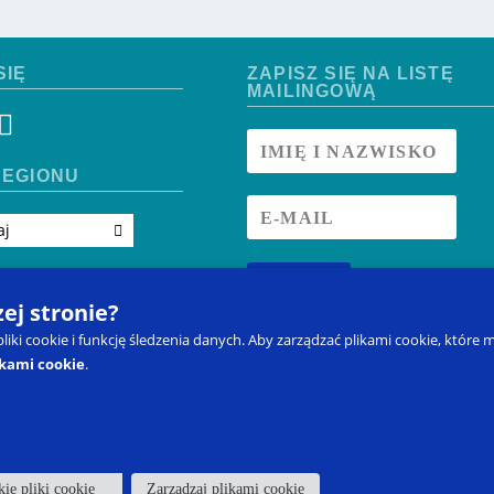
SIĘ
ZAPISZ SIĘ NA LISTĘ
MAILINGOWĄ
EGIONU
aj
ZAPISZ SIĘ
zej stronie?
 pliki cookie i funkcję śledzenia danych. Aby zarządzać plikami cookie, któ
ikami cookie
.
Kontakt
Zapisz się na szkolenie
Produkty
Blog
Moje kon
Prawo do odstąpienia od umowy
d Approach to Education
®
to
ants, LLC.
ie pliki cookie
Zarządzaj plikami cookie