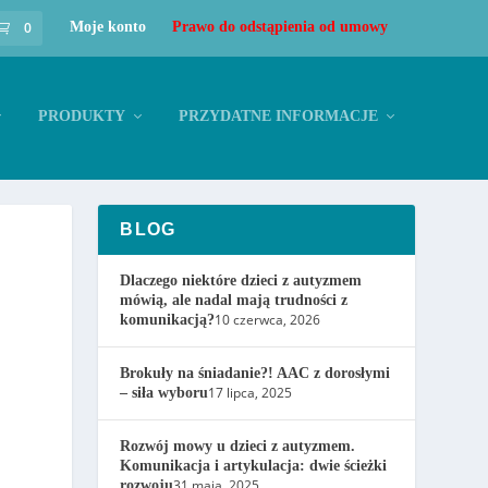
0
Moje konto
Prawo do odstąpienia od umowy
PRODUKTY
PRZYDATNE INFORMACJE
BLOG
Dlaczego niektóre dzieci z autyzmem
mówią, ale nadal mają trudności z
10 czerwca, 2026
komunikacją?
Brokuły na śniadanie?! AAC z dorosłymi
17 lipca, 2025
– siła wyboru
Rozwój mowy u dzieci z autyzmem.
Komunikacja i artykulacja: dwie ścieżki
31 maja, 2025
rozwoju