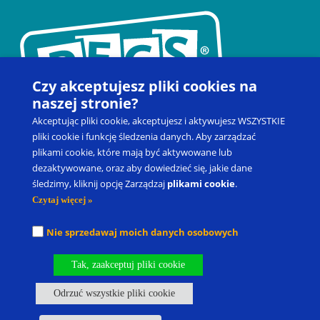
Czy akceptujesz pliki cookies na
naszej stronie?
Akceptując pliki cookie, akceptujesz i aktywujesz WSZYSTKIE
pliki cookie i funkcję śledzenia danych. Aby zarządzać
plikami cookie, które mają być aktywowane lub
dezaktywowane, oraz aby dowiedzieć się, jakie dane
Kontakt
Zapisz się na szkolenie
Produkty
Blog
śledzimy, kliknij opcję Zarządzaj
plikami cookie
.
Moje konto
Prawo do odstąpienia od umowy
Czytaj więcej »
Picture Exchange Communication System
®
, PECS
®
oraz Pyramid
Nie sprzedawaj moich danych osobowych
Approach to Education
®
to zastrzeżone znaki towarowe spółki
Pyramid Educational Consultants, LLC.
Tak, zaakceptuj pliki cookie
Nasze oddziały
Kariera
Odrzuć wszystkie pliki cookie
Polityka Prywatności I Warunki Korzystania
Własność Intelektualna
Polityka dotycząca plików cookie