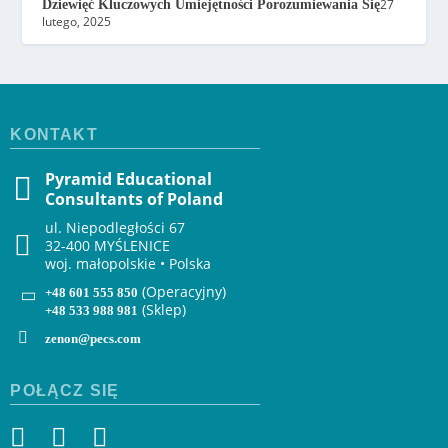
27
Dziewięć Kluczowych Umiejętności Porozumiewania Się
lutego, 2025
KONTAKT
Pyramid Educational
Consultants of Poland
ul. Niepodległości 67
32-400 MYŚLENICE
woj. małopolskie • Polska
(Operacyjny)
+48 601 555 850
(Sklep)
+48 533 988 981
zenon@pecs.com
POŁĄCZ SIĘ