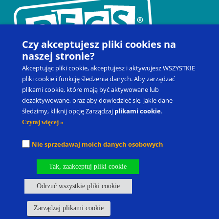
Czy akceptujesz pliki cookies na
naszej stronie?
Akceptując pliki cookie, akceptujesz i aktywujesz WSZYSTKIE
pliki cookie i funkcję śledzenia danych. Aby zarządzać
plikami cookie, które mają być aktywowane lub
dezaktywowane, oraz aby dowiedzieć się, jakie dane
Kontakt
Zapisz się na szkolenie
Produkty
Blog
śledzimy, kliknij opcję Zarządzaj
plikami cookie
.
Moje konto
Prawo do odstąpienia od umowy
Czytaj więcej »
Picture Exchange Communication System
®
, PECS
®
oraz Pyramid
Nie sprzedawaj moich danych osobowych
Approach to Education
®
to zastrzeżone znaki towarowe spółki
Pyramid Educational Consultants, LLC.
Tak, zaakceptuj pliki cookie
Nasze oddziały
Kariera
Odrzuć wszystkie pliki cookie
Polityka Prywatności I Warunki Korzystania
Własność Intelektualna
Polityka dotycząca plików cookie
Zarządzaj plikami cookie
Zarządzaj plikami cookie