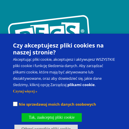
Czy akceptujesz pliki cookies na
naszej stronie?
Akceptując pliki cookie, akceptujesz i aktywujesz WSZYSTKIE
pliki cookie i funkcję śledzenia danych. Aby zarządzać
plikami cookie, które mają być aktywowane lub
dezaktywowane, oraz aby dowiedzieć się, jakie dane
Kontakt
Zapisz się na szkolenie
Produkty
Blog
śledzimy, kliknij opcję Zarządzaj
plikami cookie
.
Moje konto
Prawo do odstąpienia od umowy
Czytaj więcej »
Picture Exchange Communication System
®
, PECS
®
oraz Pyramid
Nie sprzedawaj moich danych osobowych
Approach to Education
®
to zastrzeżone znaki towarowe spółki
Pyramid Educational Consultants, LLC.
Tak, zaakceptuj pliki cookie
Nasze oddziały
Kariera
Odrzuć wszystkie pliki cookie