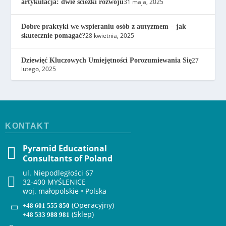
31 maja, 2025
artykulacja: dwie ścieżki rozwoju
Dobre praktyki we wspieraniu osób z autyzmem – jak
28 kwietnia, 2025
skutecznie pomagać?
27
Dziewięć Kluczowych Umiejętności Porozumiewania Się
lutego, 2025
KONTAKT
Pyramid Educational
Consultants of Poland
ul. Niepodległości 67
32-400 MYŚLENICE
woj. małopolskie • Polska
(Operacyjny)
+48 601 555 850
(Sklep)
+48 533 988 981