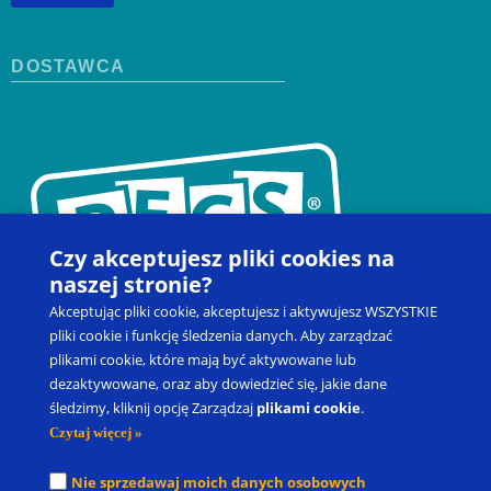
DOSTAWCA
Czy akceptujesz pliki cookies na
naszej stronie?
Akceptując pliki cookie, akceptujesz i aktywujesz WSZYSTKIE
pliki cookie i funkcję śledzenia danych. Aby zarządzać
plikami cookie, które mają być aktywowane lub
dezaktywowane, oraz aby dowiedzieć się, jakie dane
Kontakt
Zapisz się na szkolenie
Produkty
Blog
śledzimy, kliknij opcję Zarządzaj
plikami cookie
.
Moje konto
Prawo do odstąpienia od umowy
Czytaj więcej »
Picture Exchange Communication System
®
, PECS
®
oraz Pyramid
Nie sprzedawaj moich danych osobowych