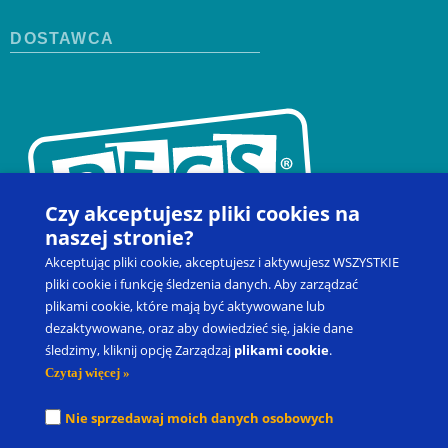
DOSTAWCA
Czy akceptujesz pliki cookies na
naszej stronie?
Akceptując pliki cookie, akceptujesz i aktywujesz WSZYSTKIE
pliki cookie i funkcję śledzenia danych. Aby zarządzać
plikami cookie, które mają być aktywowane lub
dezaktywowane, oraz aby dowiedzieć się, jakie dane
Kontakt
Zapisz się na szkolenie
Produkty
Blog
śledzimy, kliknij opcję Zarządzaj
plikami cookie
.
Moje konto
Prawo do odstąpienia od umowy
Czytaj więcej »
Picture Exchange Communication System
®
, PECS
®
oraz Pyramid
Nie sprzedawaj moich danych osobowych
Approach to Education
®
to zastrzeżone znaki towarowe spółki