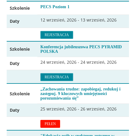
PECS Poziom 1
Szkolenie
12 wrzesień, 2026 - 13 wrzesień, 2026
Daty
REJESTRACJA
Konferencja jubileuszowa PECS PYRAMID
Szkolenie
POLSKA
24 wrzesień, 2026 - 24 wrzesień, 2026
Daty
REJESTRACJA
„Zachowania trudne: zapobiegaj, redukuj i
Szkolenie
zastępuj. 9 kluczowych umiejętności
porozumiewania się”
25 wrzesień, 2026 - 26 wrzesień, 2026
Daty
PEŁEN
"Edukacja osób w spektrum autyzmu w