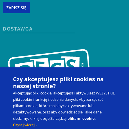
ZAPISZ SIĘ
DOSTAWCA
Czy akceptujesz pliki cookies na
naszej stronie?
Akceptując pliki cookie, akceptujesz i aktywujesz WSZYSTKIE
pliki cookie i funkcję śledzenia danych. Aby zarządzać
plikami cookie, które mają być aktywowane lub
dezaktywowane, oraz aby dowiedzieć się, jakie dane
Kontakt
Zapisz się na szkolenie
Produkty
Blog
śledzimy, kliknij opcję Zarządzaj
plikami cookie
.
Moje konto
Prawo do odstąpienia od umowy
Czytaj więcej »