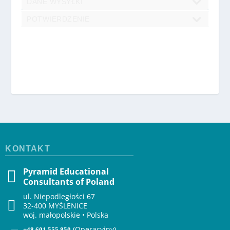
DANE WYSYŁKI
POTWIERDZENIE
KONTAKT
Pyramid Educational
Consultants of Poland
ul. Niepodległości 67
32-400 MYŚLENICE
woj. małopolskie • Polska
(Operacyjny)
+48 601 555 850