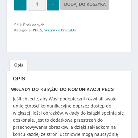
e
DODAJ DO KOSZYKA
n
:
o
SKU:
Brak danych
d
Kategorie:
,
PECS
Wszystkie Produkty
1
0
9
.
0
Opis
0
z
OPIS
ł
WKŁADY DO KSIĄŻKI DO KOMUNIKACJI PECS
d
o
Jeśli chcecie, aby Wasi podopieczni rozwijali swoje
1
umiejętności komunikacyjne poprzez dostęp do
6
większej ilości obrazków, wkłady do książki spełnią się
5
doskonale. Jest to dodatkowa przestrzeń do
.
przechowywania obrazków, a dzięki zakładkom na
0
końcu każdej ze stron, uczniowie mogą nauczyć się