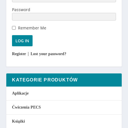
z
ł
Password
d
o
Remember Me
1
8
5
.
|
Register
Lost your password?
0
0
z
ł
KATEGORIE PRODUKTÓW
Aplikacje
Ćwiczenia PECS
Książki