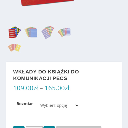
WKŁADY DO KSIĄŻKI DO
KOMUNIKACJI PECS
Z
109.00
zł
–
165.00
zł
a
k
Rozmiar
r
e
s
c