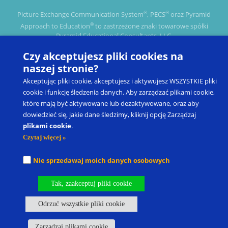
®
®
Picture Exchange Communication System
, PECS
oraz Pyramid
®
Approach to Education
to zastrzeżone znaki towarowe spółki
Pyramid Educational Consultants, LLC.
Czy akceptujesz pliki cookies na
Nasze oddziały
Kariera
Polityka Prywatności I Warunki Korzystania
naszej stronie?
Własność Intelektualna
Polityka dotycząca plików cookie
Akceptując pliki cookie, akceptujesz i aktywujesz WSZYSTKIE pliki
Zarządzaj plikami cookie
cookie i funkcję śledzenia danych. Aby zarządzać plikami cookie,
fbq('track', 'ViewContent', { content_ids: ['123'], content_type:
które mają być aktywowane lub dezaktywowane, oraz aby
'product', });
dowiedzieć się, jakie dane śledzimy, kliknij opcję Zarządzaj
plikami cookie
.
Czytaj więcej »
Nie sprzedawaj moich danych osobowych
Tak, zaakceptuj pliki cookie
Odrzuć wszystkie pliki cookie
Zarządzaj plikami cookie