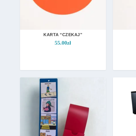
KARTA “CZEKAJ”
55.00
zł