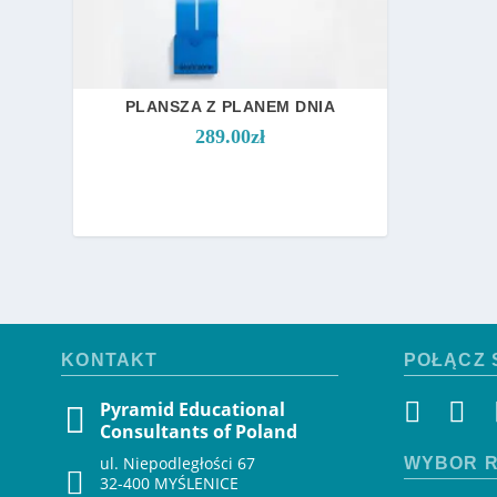
PLANSZA Z PLANEM DNIA
289.00
zł
KONTAKT
POŁĄCZ 
Pyramid Educational
Consultants of Poland
ul. Niepodległości 67
WYBÓR R
32-400 MYŚLENICE