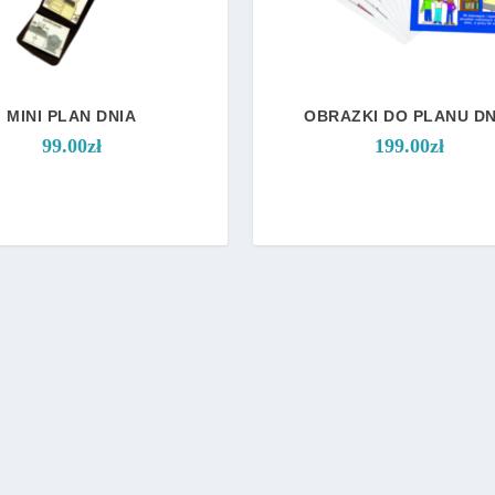
.
0
0
z
ł
MINI PLAN DNIA
OBRAZKI DO PLANU DN
d
99.00
zł
199.00
zł
o
4
9
.
0
0
z
ł