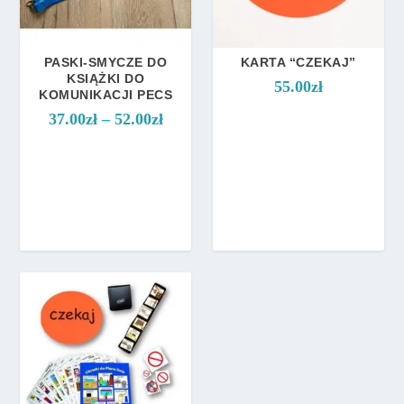
PASKI-SMYCZE DO
KARTA “CZEKAJ”
KSIĄŻKI DO
55.00
zł
KOMUNIKACJI PECS
Z
37.00
zł
–
52.00
zł
a
k
r
e
s
c
e
n
:
o
d
3
7