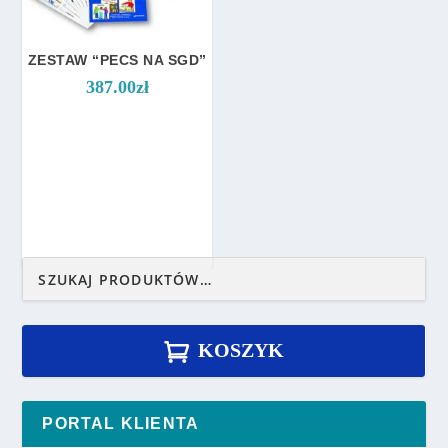
.
0
0
ZESTAW “PECS NA SGD”
z
387.00
zł
ł
d
o
5
2
.
0
0
z
ł
KOSZYK
PORTAL KLIENTA