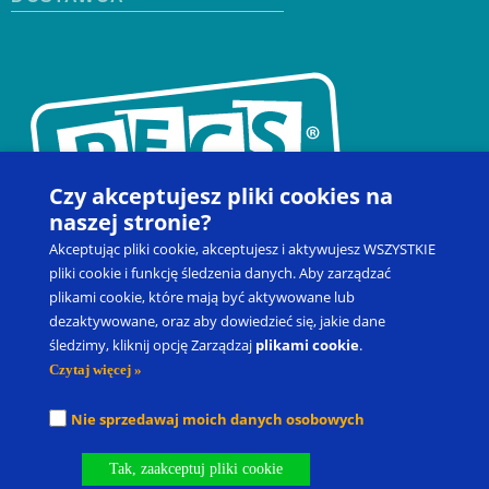
Czy akceptujesz pliki cookies na
naszej stronie?
Akceptując pliki cookie, akceptujesz i aktywujesz WSZYSTKIE
pliki cookie i funkcję śledzenia danych. Aby zarządzać
plikami cookie, które mają być aktywowane lub
Kontakt
Zapisz się na szkolenie
Produkty
Blog
dezaktywowane, oraz aby dowiedzieć się, jakie dane
śledzimy, kliknij opcję Zarządzaj
plikami cookie
.
Moje konto
Prawo do odstąpienia od umowy
Czytaj więcej »
®
®
Picture Exchange Communication System
, PECS
oraz Pyramid
Nie sprzedawaj moich danych osobowych
®
Approach to Education
to zastrzeżone znaki towarowe spółki
Pyramid Educational Consultants, LLC.
Tak, zaakceptuj pliki cookie