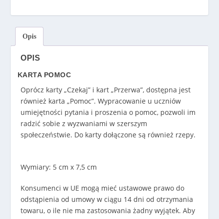
.
0
0
z
Opis
ł
d
OPIS
o
KARTA POMOC
4
9
Oprócz karty „Czekaj” i kart „Przerwa”, dostępna jest
.
również karta „Pomoc”. Wypracowanie u uczniów
0
umiejętności pytania i proszenia o pomoc, pozwoli im
0
radzić sobie z wyzwaniami w szerszym
z
społeczeństwie. Do karty dołączone są również rzepy.
ł
Wymiary: 5 cm x 7,5 cm
Konsumenci w UE mogą mieć ustawowe prawo do
odstąpienia od umowy w ciągu 14 dni od otrzymania
towaru, o ile nie ma zastosowania żadny wyjątek. Aby