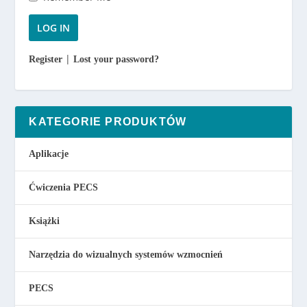
.
0
0
|
Register
Lost your password?
z
ł
KATEGORIE PRODUKTÓW
Aplikacje
Ćwiczenia PECS
Książki
Narzędzia do wizualnych systemów wzmocnień
PECS