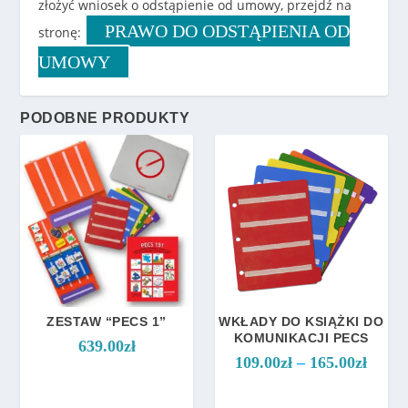
złożyć wniosek o odstąpienie od umowy, przejdź na
PRAWO DO ODSTĄPIENIA OD
stronę:
UMOWY
PODOBNE PRODUKTY
ZESTAW “PECS 1”
WKŁADY DO KSIĄŻKI DO
KOMUNIKACJI PECS
639.00
zł
Z
109.00
zł
–
165.00
zł
a
k