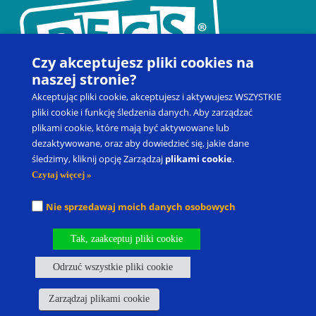
Czy akceptujesz pliki cookies na
naszej stronie?
Akceptując pliki cookie, akceptujesz i aktywujesz WSZYSTKIE
pliki cookie i funkcję śledzenia danych. Aby zarządzać
plikami cookie, które mają być aktywowane lub
dezaktywowane, oraz aby dowiedzieć się, jakie dane
Kontakt
Zapisz się na szkolenie
Produkty
Blog
śledzimy, kliknij opcję Zarządzaj
plikami cookie
.
Moje konto
Prawo do odstąpienia od umowy
Czytaj więcej »
Picture Exchange Communication System
®
, PECS
®
oraz Pyramid
Nie sprzedawaj moich danych osobowych
Approach to Education
®
to zastrzeżone znaki towarowe spółki
Pyramid Educational Consultants, LLC.
Tak, zaakceptuj pliki cookie
Nasze oddziały
Kariera
Odrzuć wszystkie pliki cookie
Polityka Prywatności I Warunki Korzystania
Własność Intelektualna
Polityka dotycząca plików cookie
Zarządzaj plikami cookie
Zarządzaj plikami cookie
fbq('track', 'ViewContent', { content_ids: ['123'], content_type: