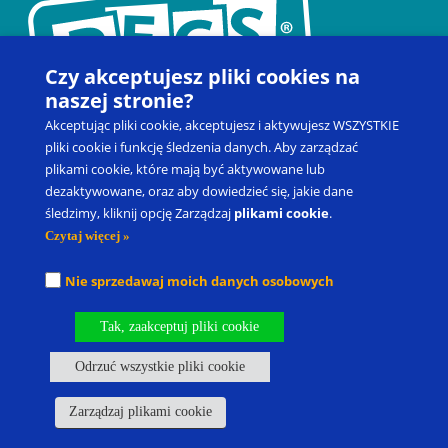
Czy akceptujesz pliki cookies na
naszej stronie?
Akceptując pliki cookie, akceptujesz i aktywujesz WSZYSTKIE
pliki cookie i funkcję śledzenia danych. Aby zarządzać
plikami cookie, które mają być aktywowane lub
dezaktywowane, oraz aby dowiedzieć się, jakie dane
Kontakt
Zapisz się na szkolenie
Produkty
Blog
śledzimy, kliknij opcję Zarządzaj
plikami cookie
.
Moje konto
Prawo do odstąpienia od umowy
Czytaj więcej »
Picture Exchange Communication System
®
, PECS
®
oraz Pyramid
Nie sprzedawaj moich danych osobowych
Approach to Education
®
to zastrzeżone znaki towarowe spółki
Pyramid Educational Consultants, LLC.
Tak, zaakceptuj pliki cookie
Nasze oddziały
Kariera
Odrzuć wszystkie pliki cookie
Polityka Prywatności I Warunki Korzystania
Własność Intelektualna
Polityka dotycząca plików cookie
Zarządzaj plikami cookie
Zarządzaj plikami cookie
fbq('track', 'ViewContent', { content_ids: ['123'], content_type: