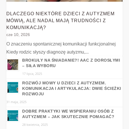
DLACZEGO NIEKTÓRE DZIECI Z AUTYZMEM
MÓWIĄ, ALE NADAL MAJĄ TRUDNOŚCI Z
KOMUNIKACJĄ?
cze 10, 2026
O znaczeniu spontanicznej komunikacji funkcjonalnej
Kiedy rodzic słyszy diagnozę autyzmu,...
BROKUŁY NA ŚNIADANIE?! AAC Z DOROSŁYMI
– SIŁA WYBORU
17 lipca, 2025
ROZWÓJ MOWY U DZIECI Z AUTYZMEM.
KOMUNIKACJA I ARTYKULACJA: DWIE ŚCIEŻKI
ROZWOJU
31 maja, 2025
DOBRE PRAKTYKI WE WSPIERANIU OSÓB Z
AUTYZMEM – JAK SKUTECZNIE POMAGAĆ?
28 kwietnia, 2025