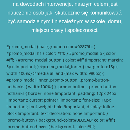
na dowodach interwencje, naszym celem jest
nauczenie osób jak skutecznie się komunikować,
być samodzielnym i niezależnym w szkole, domu,
miejscu pracy i społeczności.
#promo_modal { background-color:#02879b; }
#promo_modal h1 { color: #fff; } #promo_modal p { color:
#fff; } #promo_modal button { color: #fff !important; margin:
5px !important; } #promo_modal_inner { margin-top:15px;
width:100%;} @media all and (max-width: 980px) {
#promo_modal_inner .promo-button, .promo-button-
nothanks { width:100%;} } .promo-button, .promo-button-
nothanks { border: none !important; padding: 12px 24px
!important; cursor: pointer !important; font-size: 16px
!important; font-weight: bold !important; display: inline-
block !important; text-decoration: none !important; }
.promo-button { background-color:#0D35AB; color: #fff;}
.promo-button:hover { background-color: #fff;