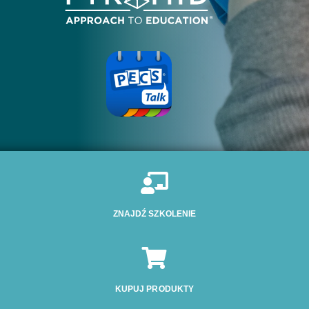

ZNAJDŹ SZKOLENIE

KUPUJ PRODUKTY