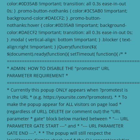
color:#0D35AB !important; transition: all 0.3s ease-in-out
0s; } .promo-button-nothanks { color:#3C5AB0 !important;
background-color:#DAECF2; } .promo-button-
nothanks:hover { color:#0D35AB !important; background-
color:#DAECF2 !important; transition: all 0.3s ease-in-out 0s;
} .modal { vertical-align: bottom !important; } .blocker { text-
align:right !important; }
jQuery(function($){
$(document).ready(function(){ setTimeout( function(){ /* *
=====================================================
* ADMIN: HOW TO DISABLE THE "promotest" URL
PARAMETER REQUIREMENT *
=====================================================
* Currently this popup ONLY appears when ?promotest is
in the URL * (e.g. https://yoursite.com/?promotest). * * To
make the popup appear for ALL visitors on page load *
(regardless of URL), DELETE (or comment out) the "URL
parameter * gate" block below marked between * "--- URL
PARAMETER GATE START ---" and * "--- URL PARAMETER
GATE END ---". * * The popup will still respect the