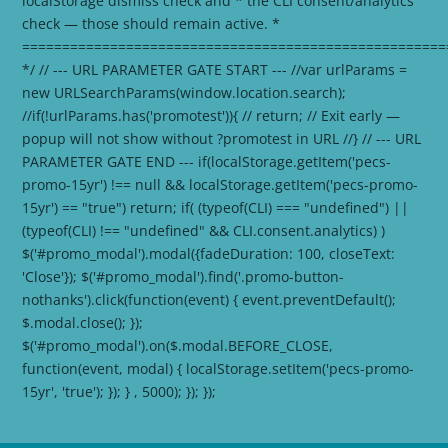
localStorage dismiss check and * the CLI consent/analytics
check — those should remain active. *
=====================================================
*/ // --- URL PARAMETER GATE START --- //var urlParams =
new URLSearchParams(window.location.search);
//if(!urlParams.has('promotest')){ // return; // Exit early —
popup will not show without ?promotest in URL //} // --- URL
PARAMETER GATE END --- if(localStorage.getItem('pecs-
promo-15yr') !== null && localStorage.getItem('pecs-promo-
15yr') == "true") return; if( (typeof(CLI) === "undefined") ||
(typeof(CLI) !== "undefined" && CLI.consent.analytics) )
$('#promo_modal').modal({fadeDuration: 100, closeText:
'Close'}); $('#promo_modal').find('.promo-button-
nothanks').click(function(event) { event.preventDefault();
$.modal.close(); });
$('#promo_modal').on($.modal.BEFORE_CLOSE,
function(event, modal) { localStorage.setItem('pecs-promo-
15yr', 'true'); }); } , 5000); }); });